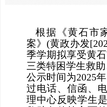
根据《
黄石市
案
》
(
黄政办
发
[20
季
学期
拟享受
黄石
三类特困学生救助
公示时
间为
2025
过电话、信
函、
理中心反映学生