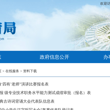
欢迎
态
政府信息公开
办
页
>
在线服务
>
资料下载
做‘四有’老师”演讲比赛报名表
报 级专业技术职务水平能力测试成绩审批（报名）表
典古诗词背诵大会代表队信息表
届中小学生汉字听写大会”复赛代表队登记表