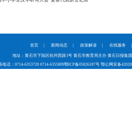
首页
|
新闻动态
|
政策解读
|
在线服务
地址：黄石市下陆区杭州西路3号 黄石市教育局主办 黄石日报集
电话：0714-6353720 0714-6355809
鄂ICP备05026187号
鄂公网安备420204